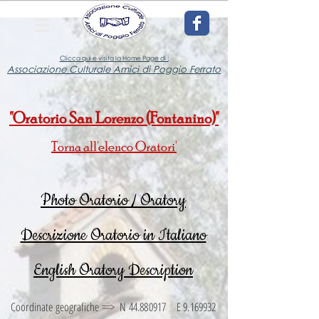
Clicca qui e visita la Home Page di :
Associazione Culturale Amici di Poggio Ferrato
"Oratorio San Lorenzo (Fontanino)"
Torna all'elenco Oratori'
Photo Oratorio / Oratory
Descrizione Oratorio in Italiano
English Oratory Description
Coordinate geografiche ==> N
44.880917
E
9.169932