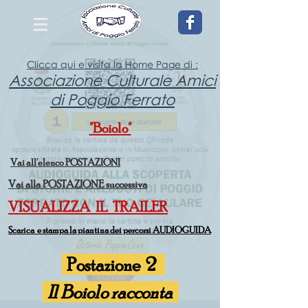
Clicca qui e visita la Home Page di :
Associazione Culturale Amici
di Poggio Ferrato
"Boiolo"
Vai all'elenco POSTAZIONI
Vai alla POSTAZIONE successiva
VISUALIZZA IL TRAILER
Scarica e stampa la piantina dei percorsi AUDIOGUIDA
Postazione 2
Il Boiolo racconta