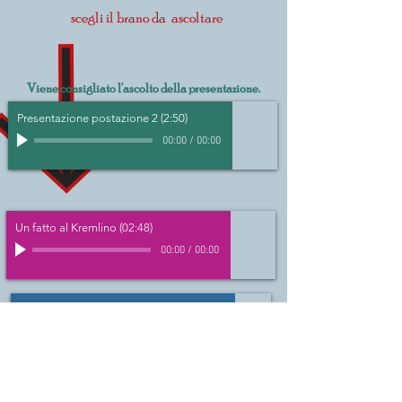
scegli il brano da ascoltare
Viene consigliato l'ascolto della presentazione.
Presentazione postazione 2 (2:50)
00:00
/
00:00
Un fatto al Kremlino (02:48)
00:00
/
00:00
Le tre fortune di Cesare (07:14)
00:00
/
00:00
De Domenici Pio (03:25)